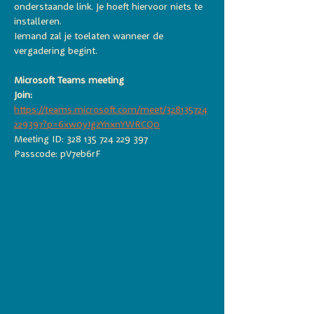
onderstaande link. Je hoeft hiervoor niets te 
installeren. 
Iemand zal je toelaten wanneer de 
vergadering begint. 
Microsoft Teams meeting
Join: 
https://teams.microsoft.com/meet/328135724
229397?p=6xw0yIgzYnxnYWRCQ0
Meeting ID: 328 135 724 229 397 
Passcode: pV7eb6rF