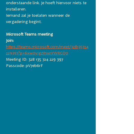
onderstaande link. Je hoeft hiervoor niets te 
installeren. 
Iemand zal je toelaten wanneer de 
vergadering begint. 
Microsoft Teams meeting
Join: 
https://teams.microsoft.com/meet/328135724
229397?p=6xw0yIgzYnxnYWRCQ0
Meeting ID: 328 135 724 229 397 
Passcode: pV7eb6rF