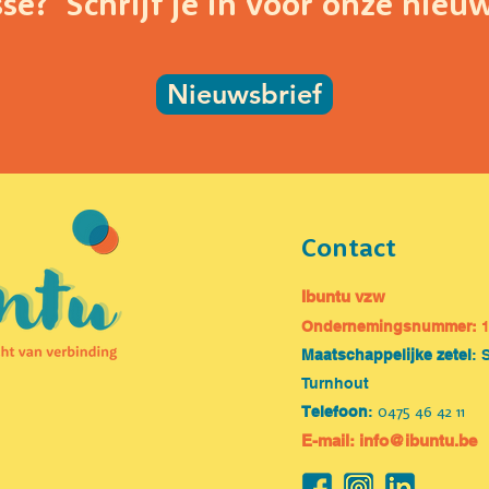
sse? Schrijf je in voor onze nieuw
Nieuwsbrief
Contact
Ibuntu vzw
O
ndernemingsnummer:
Maatschappelijke zetel
: 
Turnhout
0475 46 42 11
Telefoon
:
E-mail:
info@ibuntu.be