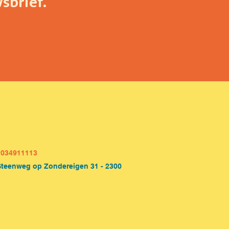
sbrief.
1034911113
Steenweg op Zondereigen 31 - 2300